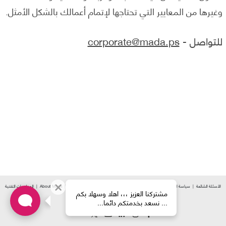
وغيرها من المعايير التي تحتاجها لإتمام أعمالك بالشكل الأمثل.
للتواصل -
corporate@mada.ps
الأسئلة الشائعة
سياسة الخصوصية
الشكاوي
سياسة الاستخدام العادل
إكتشف مدى
About Mada
المعلومات التقنية
مشتركنا العزيز ،،، اهلا وسهلا بكم
Your IP: 216.73.216.65
... نسعد بخدمتكم دائما...
| 2026